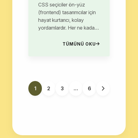
CSS seçiciler ön-yüz
(frontend) tasarımcılar için
hayat kurtarıcı, kolay
yordamlardır. Her ne kadar
UI ve UX tasarımcılar ve
hatta yazılımcılar bu
TÜMÜNÜ OKU
konuya...
1
2
3
…
6