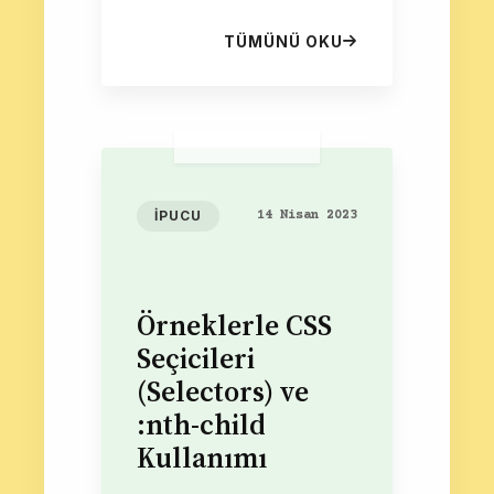
yazıyorum. Aceleye
getirilen işlerin de ne kadar...
TÜMÜNÜ OKU
İPUCU
14 Nisan 2023
Örneklerle CSS
Seçicileri
(Selectors) ve
:nth-child
Kullanımı