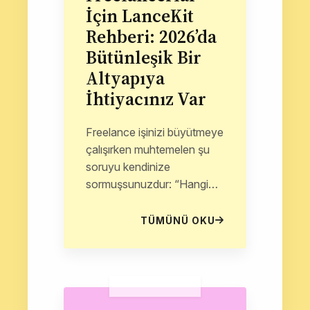
İçin LanceKit
Rehberi: 2026’da
Bütünleşik Bir
Altyapıya
İhtiyacınız Var
Freelance işinizi büyütmeye
çalışırken muhtemelen şu
soruyu kendinize
sormuşsunuzdur: “Hangi
freelance yönetim web
uygulaması gerçekten
TÜMÜNÜ OKU
kullanmaya değer?” Piyasa,
hayatınızı kolaylaştıracağını
vaat eden...