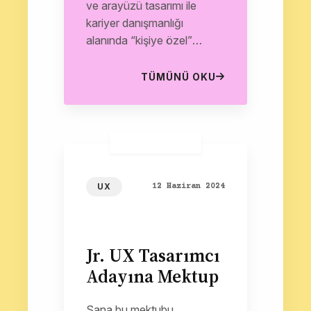
ve arayüzü tasarımı ile
kariyer danışmanlığı
alanında “kişiye özel”
fırsatlar sunan bir
platformdur. 101 gün
TÜMÜNÜ OKU
boyunca sunulan günlük
görevler,...
UX
12 Haziran 2024
Jr. UX Tasarımcı
Adayına Mektup
Sana bu mektubu,