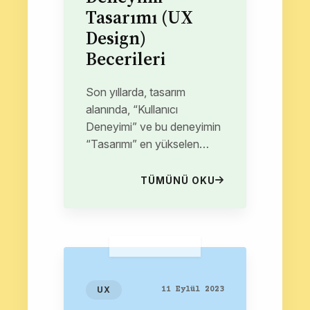
Tasarımı (UX
Design)
Becerileri
Son yıllarda, tasarım
alanında, “Kullanıcı
Deneyimi” ve bu deneyimin
“Tasarımı” en yükselen
trendlerden. Yapay zekanın
devreye girmesi ve her
TÜMÜNÜ OKU
alana yayılmasıyla da...
UX
11 Eylül 2023