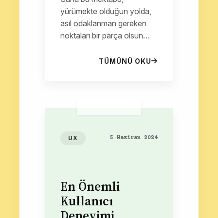
yürümekte olduğun yolda,
asıl odaklanman gereken
noktaları bir parça olsun
netleştirmek adına
yazıyorum. Kullanıcı
TÜMÜNÜ OKU
Deneyimi (UX) Tasarımcısı
olmak istiyorsun...
UX
5 Haziran 2024
En Önemli
Kullanıcı
Deneyimi