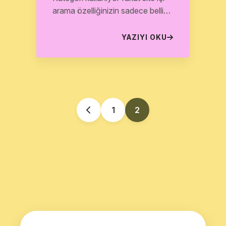
arama özelliğinizin sadece belli
bir tanesi için çalışmasını
istiyorsanız, bu...
YAZIYI OKU
1
2