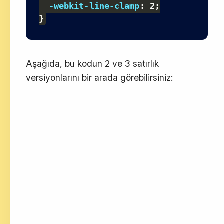
-webkit-line-clamp
:
 2
;
}
Aşağıda, bu kodun 2 ve 3 satırlık
versiyonlarını bir arada görebilirsiniz: