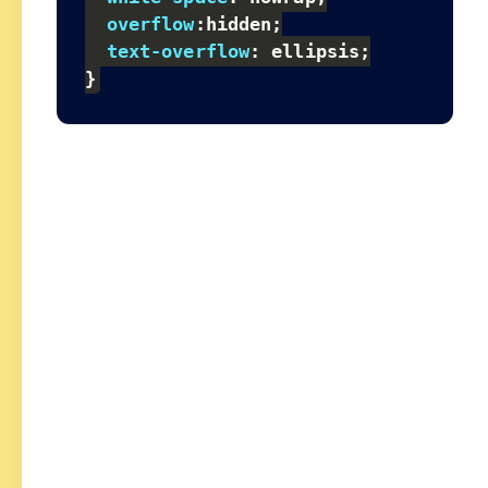
overflow
:
hidden
;
text-overflow
:
 ellipsis
;
}