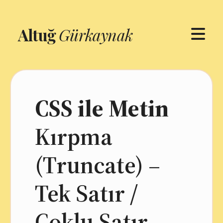
Altuğ
Gürkaynak
CSS ile Metin
Kırpma
(Truncate) –
Tek Satır /
Çoklu Satır