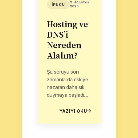
2 Ağustos
İPUCU
2020
Hosting ve
DNS’i
Nereden
Alalım?
Şu soruyu son
zamanlarda eskiye
nazaran daha sık
duymaya başladım:
"Nereden Alalım?
Nereyi Tavsiye
YAZIYI OKU
edersin?" İşte
Hosting ve Dns
servisi tavsiyelerim.